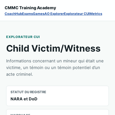
CMMC Training Academy
Coach
Hub
Exams
Games
AO Explorer
Explorateur CUI
Metrics
EXPLORATEUR CUI
Child Victim/Witness
Informations concernant un mineur qui était une
victime, un témoin ou un témoin potentiel d’un
acte criminel.
STATUT DU REGISTRE
NARA et DoD