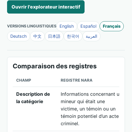
Ouvrir l'explorateur interactif
English
Español
Français
VERSIONS LINGUISTIQUES
Deutsch
中文
日本語
한국어
العربية
Comparaison des registres
CHAMP
REGISTRE NARA
Description de
Informations concernant un
I
la catégorie
mineur qui était une
q
victime, un témoin ou un
u
témoin potentiel d’un acte
c
criminel.