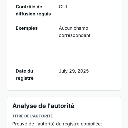
Contrôle de
CUI
A
diffusion requis
Exemples
Aucun champ
U
correspondant
b
U
p
I
Date du
July 29, 2025
registre
Analyse de l'autorité
TITRE DE L'AUTORITÉ
Preuve de l'autorité du registre compilée;