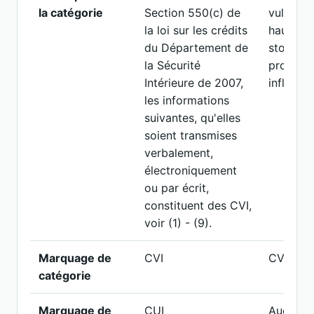
la catégorie
Section 550(c) de
vulnérab
la loi sur les crédits
haut risq
du Département de
stockent
la Sécurité
produits
Intérieure de 2007,
inflamma
les informations
suivantes, qu'elles
soient transmises
verbalement,
électroniquement
ou par écrit,
constituent des CVI,
voir (1) - (9).
Marquage de
CVI
CVI
catégorie
Marquage de
CUI
Aucun c