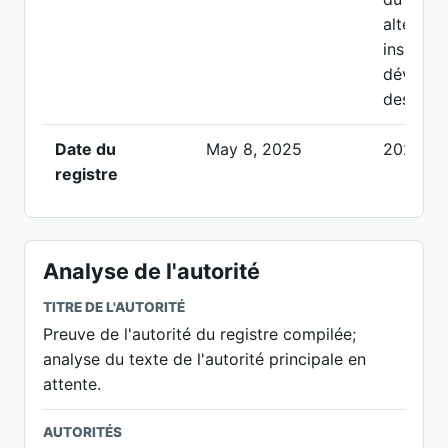
alternat
inspecti
développ
des inst
Date du
May 8, 2025
2026-05
registre
Analyse de l'autorité
TITRE DE L'AUTORITÉ
Preuve de l'autorité du registre compilée;
analyse du texte de l'autorité principale en
attente.
AUTORITÉS