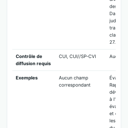
des sanc
Dans tou
judiciai
traitées
classifi
27.400(h)
Contrôle de
CUI, CUI//SP-CVI
Aucun li
diffusion requis
Exemples
Aucun champ
Évaluati
correspondant
Rapport 
développ
à l'exam
évaluati
et des p
les lettr
du site,