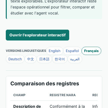
texte explorables. L'explorateur interactif reste
l'espace opérationnel pour filtrer, comparer et
étudier avec l'agent vocal.
Ouvrir l'explorateur interactif
English
Español
Français
VERSIONS LINGUISTIQUES
Deutsch
中文
日本語
한국어
العربية
Comparaison des registres
CHAMP
REGISTRE NARA
REGISTR
Description de
Conformément à la
Informat