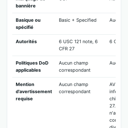
bannière
Basique ou
Basic + Specified
Aucun c
spécifié
Autorités
6 USC 121 note, 6
6 CFR 2
CFR 27
Politiques DoD
Aucun champ
Aucun li
applicables
correspondant
Mention
Aucun champ
AVERTIS
d'avertissement
correspondant
informat
requise
chimique
27.400. 
n'ayant 
conform
divulgat